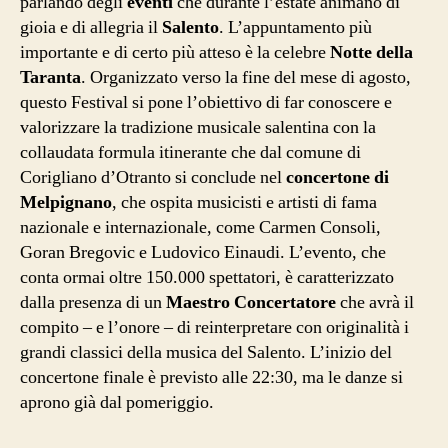
parlando degli
eventi
che durante l’estate animano di
gioia e di allegria il
Salento
. L’appuntamento più
importante e di certo più atteso è la celebre
Notte della
Taranta
. Organizzato verso la fine del mese di agosto,
questo Festival si pone l’obiettivo di far conoscere e
valorizzare la tradizione musicale salentina con la
collaudata formula itinerante che dal comune di
Corigliano d’Otranto si conclude nel
concertone di
Melpignano
, che ospita musicisti e artisti di fama
nazionale e internazionale, come Carmen Consoli,
Goran Bregovic e Ludovico Einaudi. L’evento, che
conta ormai oltre 150.000 spettatori, è caratterizzato
dalla presenza di un
Maestro Concertatore
che avrà il
compito – e l’onore – di reinterpretare con originalità i
grandi classici della musica del Salento. L’inizio del
concertone finale è previsto alle 22:30, ma le danze si
aprono già dal pomeriggio.