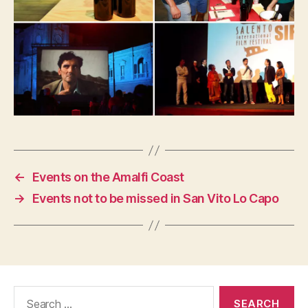
←
Events on the Amalfi Coast
→
Events not to be missed in San Vito Lo Capo
Search
for: